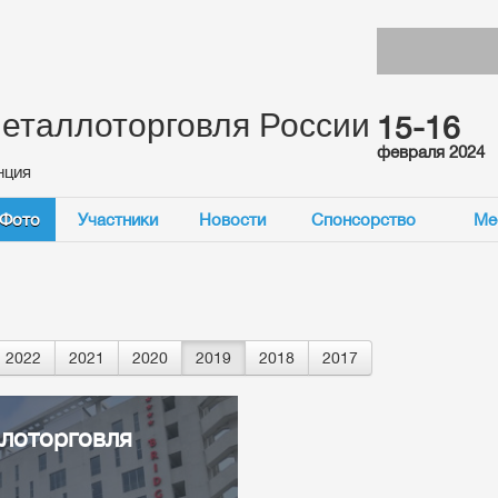
еталлоторговля России
15-16
февраля 2024
нция
Фото
Участники
Новости
Спонсорство
Ме
2022
2021
2020
2019
2018
2017
ллоторговля