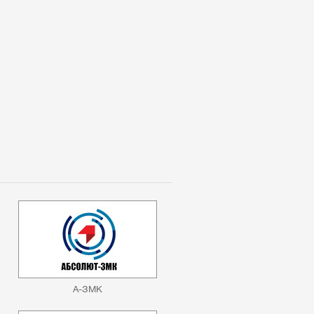
А-ЗМК